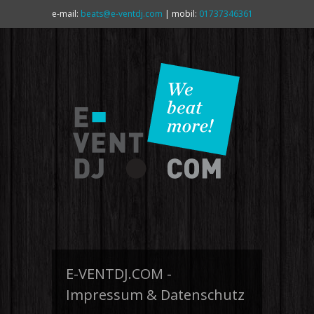
e-mail:
beats@e-ventdj.com
| mobil:
01737346361
E-VENTDJ.COM -
Impressum & Datenschutz