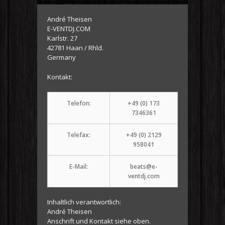
André Theisen
E-VENTDJ.COM
Karlstr. 27
42781 Haan / Rhld.
Germany
Kontakt:
Telefon:
+49 (0) 173
7346361
Telefax:
+49 (0) 2129
958041
E-Mail:
beats@e-
ventdj.com
Inhaltlich verantwortlich:
André Theisen
Anschrift und Kontakt siehe oben.